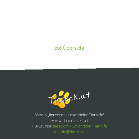
zur Übersicht
Verein „tiereck.at – Lavanttaler Tierhilfe“
w w w . t i e r e c k . a t
FB-Gruppe:
tiereck.at – Lavanttaler Tierhilfe
kontakt@tiereck.at