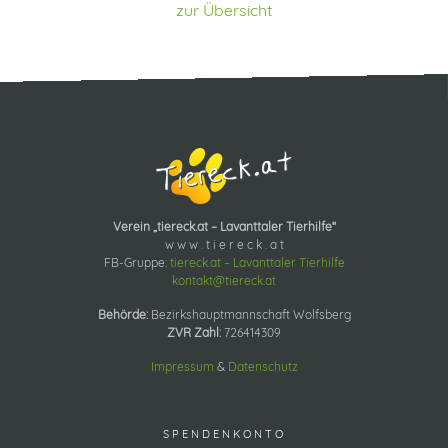
zur Übersicht
Verein „tiereck.at – Lavanttaler Tierhilfe“
w w w . t i e r e c k . a t
FB-Gruppe:
tiereck.at – Lavanttaler Tierhilfe
kontakt@tiereck.at
Behörde:
Bezirkshauptmannschaft Wolfsberg
ZVR Zahl:
726414309
Impressum
&
Datenschutz
SPENDENKONTO