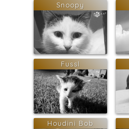
Snoopy
Fussl
Houdini Bob