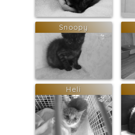
Snoopy
Heli