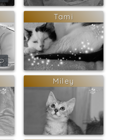
Tami
Miley