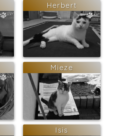
Herbert
Mieze
Isis