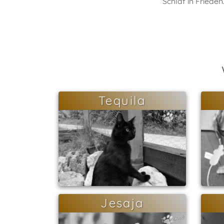
Schlaf in Frieden
Tequila
Jesaja