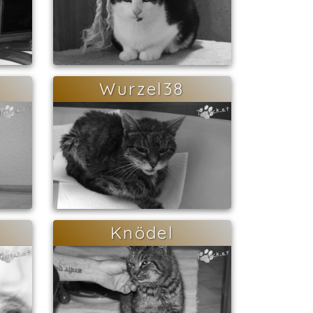
Wurzel38
Knödel