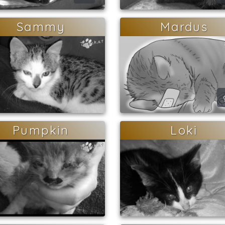
Sammy
Mardus
Pumpkin
Loki