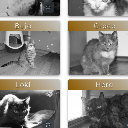
Bujo
Grace
Loki
Hera