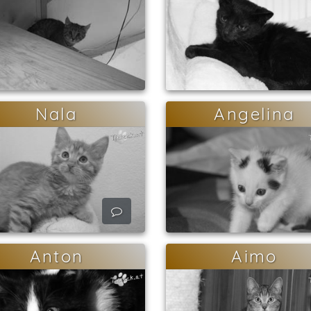
Nala
Angelina
Anton
Aimo