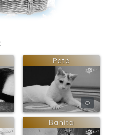
:
Pete
Banita