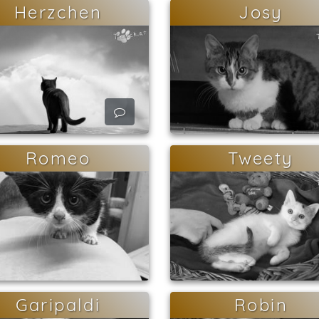
Herzchen
Josy
Romeo
Tweety
Garipaldi
Robin