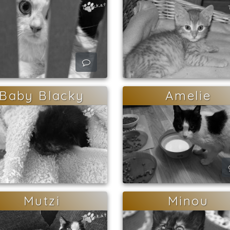
Baby Blacky
Amelie
Mutzi
Minou