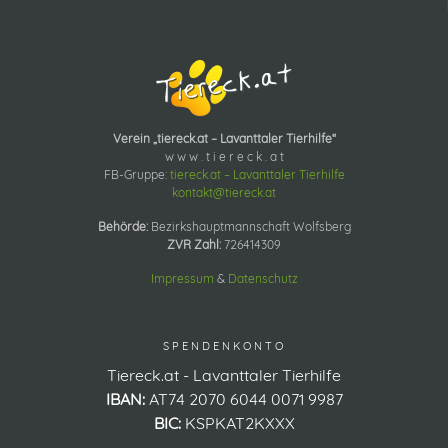
Verein „tiereck.at – Lavanttaler Tierhilfe“
w w w . t i e r e c k . a t
FB-Gruppe:
tiereck.at – Lavanttaler Tierhilfe
kontakt@tiereck.at
Behörde:
Bezirkshauptmannschaft Wolfsberg
ZVR Zahl:
726414309
Impressum
&
Datenschutz
SPENDENKONTO
Tiereck.at - Lavanttaler Tierhilfe
IBAN:
AT74 2070 6044 0071 9987
BIC:
KSPKAT2KXXX