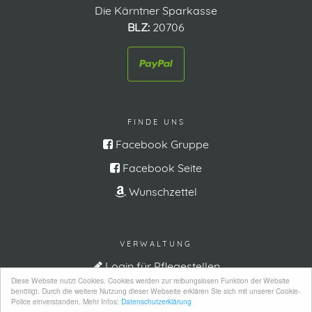
Die Kärntner Sparkasse
BLZ:
20706
FINDE UNS
Facebook Gruppe
Facebook Seite
Wunschzettel
VERWALTUNG
Login für Pflegestellen
Diese Website nutzt Cookies. Cookies werden zur reibungslosen Funktion der Website
benötigt. Durch die weitere Nutzung dieser Webseite erklären Sie sich mit unserer Cookie-
Police einverstanden. Mehr Infos:
Datenschutzerklärung