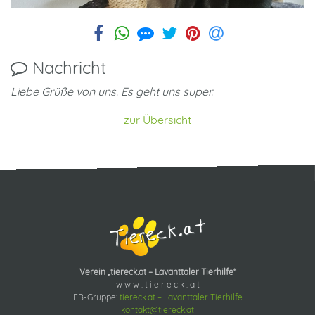
Nachricht
Liebe Grüße von uns. Es geht uns super.
zur Übersicht
Verein „tiereck.at – Lavanttaler Tierhilfe“
w w w . t i e r e c k . a t
FB-Gruppe:
tiereck.at – Lavanttaler Tierhilfe
kontakt@tiereck.at