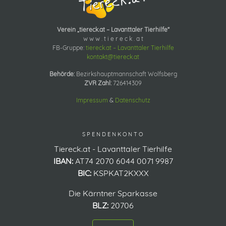
Verein „tiereck.at – Lavanttaler Tierhilfe“
w w w . t i e r e c k . a t
FB-Gruppe:
tiereck.at – Lavanttaler Tierhilfe
kontakt@tiereck.at
Behörde:
Bezirkshauptmannschaft Wolfsberg
ZVR Zahl:
726414309
Impressum
&
Datenschutz
SPENDENKONTO
Tiereck.at - Lavanttaler Tierhilfe
IBAN:
AT74 2070 6044 0071 9987
BIC:
KSPKAT2KXXX
Die Kärntner Sparkasse
BLZ:
20706