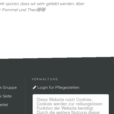
r spüren, dass wir sehr geliebt werden. Aber
euer Pommel und Theo😻😻
VERWALTUNG
k Gruppe
Login für Pflegestellen
 Seite
Diese Website nutzt Cookies.
Cookies werden zur reibungslosen
ttel
Funktion der Website benötigt.
Durch die weitere Nutzung dieser