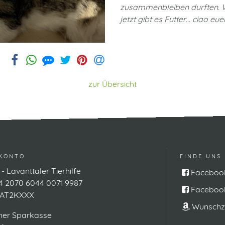
zusammenbleiben durften. Wi
jetzt gibt es Futter… ciao 
zur Übersicht
KONTO
FINDE UNS
 - Lavanttaler Tierhilfe
Faceboo
 2070 6044 0071 9987
Facebook
AT2KXXX
Wunschze
ner Sparkasse