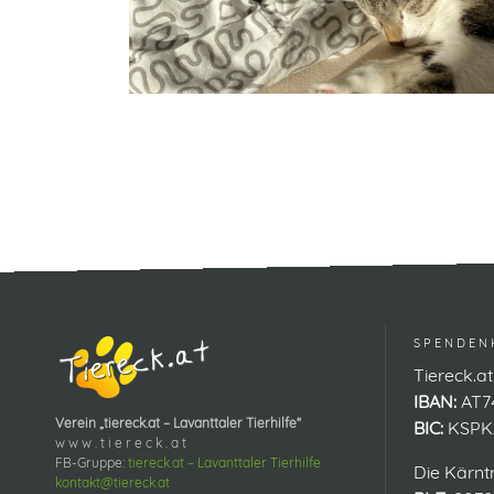
SPENDEN
Tiereck.at
IBAN:
AT74
Verein „tiereck.at – Lavanttaler Tierhilfe“
BIC:
KSPK
w w w . t i e r e c k . a t
FB-Gruppe:
tiereck.at – Lavanttaler Tierhilfe
Die Kärnt
kontakt@tiereck.at