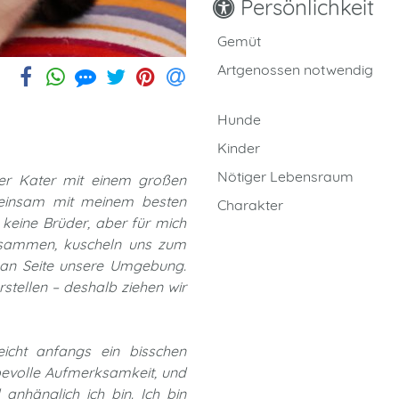
Persönlichkeit
Gemüt
Artgenossen notwendig
Hunde
Kinder
Nötiger Lebensraum
riger Kater mit einem großen
emeinsam mit meinem besten
Charakter
 keine Brüder, aber für mich
zusammen, kuscheln uns zum
 an Seite unsere Umgebung.
stellen – deshalb ziehen wir
eicht anfangs ein bisschen
ebevolle Aufmerksamkeit, und
 anhänglich ich bin. Ich bin